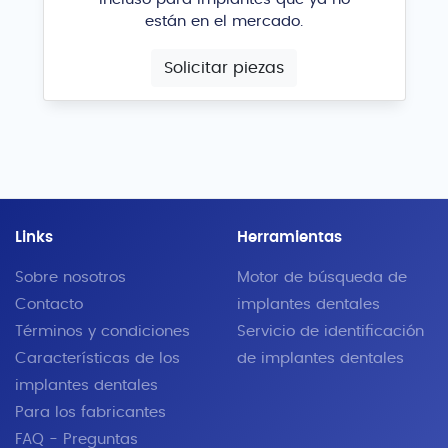
están en el mercado.
Solicitar piezas
Links
Herramientas
Sobre nosotros
Motor de búsqueda de
Contacto
implantes dentales
Términos y condiciones
Servicio de identificación
Características de los
de implantes dentales
implantes dentales
Para los fabricantes
FAQ - Preguntas