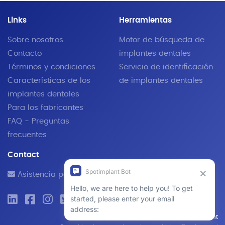
Links
Herramientas
Sobre nosotros
Motor de búsqueda de
Contacto
implantes dentales
Términos y condiciones
Servicio de identificación
Características de los
de implantes dentales
implantes dentales
Para los fabricantes
FAQ - Preguntas
frecuentes
Contact
Asistencia por correo electrónico
© 2019 - 2026 SpotImplant