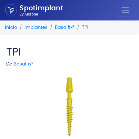
Spotimplant
By Allisone
Inicio
Implantes
Basalfix
®
TPI
TPI
De
Basalfix
®