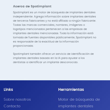
Acerca de Spotimplant
Spotimplant es un motor de búsqueda de implantes dentales
independiente. Agrega información sobre implantes dentales
de terceros fabricantes y no está afiliado a ningún fabricante.
Todas las marcas comerciales, nombres, imágenes o
logotipos mencionados pertenecen a las empresas de
implantes dentales mencionadas. Toda la información está
tomada de fuentes disponibles públicamente, Spotimplant no
es responsable de la exactitud de la información
proporcionada.
Spotimplant también ofrece un servicio de identificación de
implantes dentales basado en la IA para ayudar a los
dentistas a identificar un implante desconocido.
Links
Herramientas
Sobre nosotros
Motor de búsqueda de
Contacto
implantes dentales