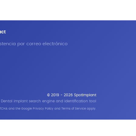
act
stencia por correo electrónico
© 2019 - 2026 SpotImplant
Dental implant search engine and identification tool
APTCHA and the Google
Privacy Policy
and
Terms of Service
apply.