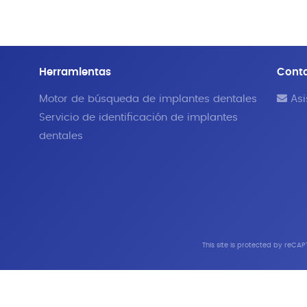
Herramientas
Cont
Motor de búsqueda de implantes dentales
Asi
Servicio de identificación de implantes
dentales
This site is protected by reC