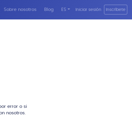
Sobre nosotros
Blog
ES
Iniciar sesión
Inscríbete
or error o si
n nosotros.