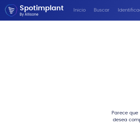
Spotimplant
Inicio
Buscar
Identific
By Allisone
Parece que s
desea comp