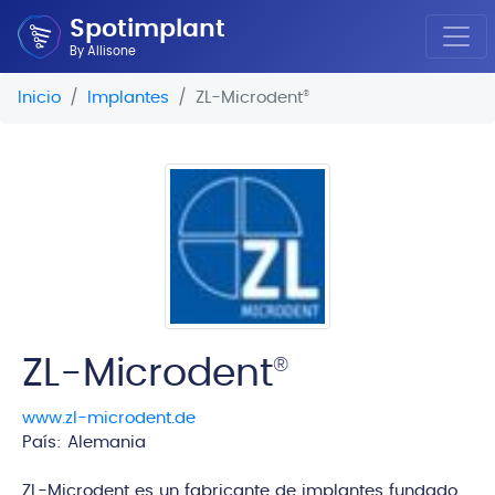
Spotimplant
By Allisone
Inicio
Implantes
ZL-Microdent
®
ZL-Microdent
®
www.zl-microdent.de
País: Alemania
edi
ZL-Microdent es un fabricante de implantes fundado