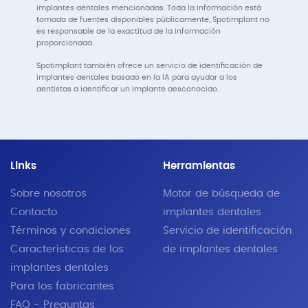
implantes dentales mencionadas. Toda la información está
tomada de fuentes disponibles públicamente, Spotimplant no
es responsable de la exactitud de la información
proporcionada.
Spotimplant también ofrece un servicio de identificación de
implantes dentales basado en la IA para ayudar a los
dentistas a identificar un implante desconocido.
Links
Herramientas
Sobre nosotros
Motor de búsqueda de
Contacto
implantes dentales
Términos y condiciones
Servicio de identificación
Características de los
de implantes dentales
implantes dentales
Para los fabricantes
FAQ - Preguntas