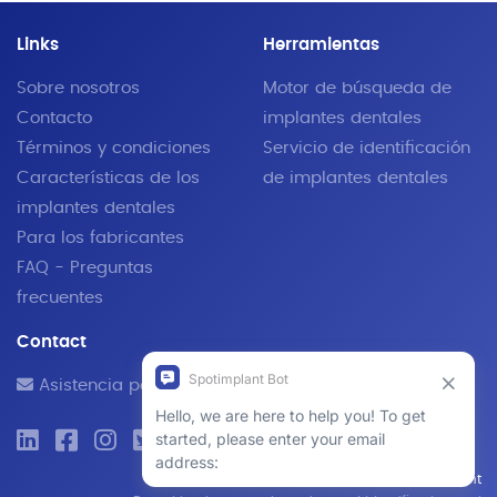
Links
Herramientas
Sobre nosotros
Motor de búsqueda de
Contacto
implantes dentales
Términos y condiciones
Servicio de identificación
Características de los
de implantes dentales
implantes dentales
Para los fabricantes
FAQ - Preguntas
frecuentes
Contact
Asistencia por correo electrónico
© 2019 - 2026 SpotImplant