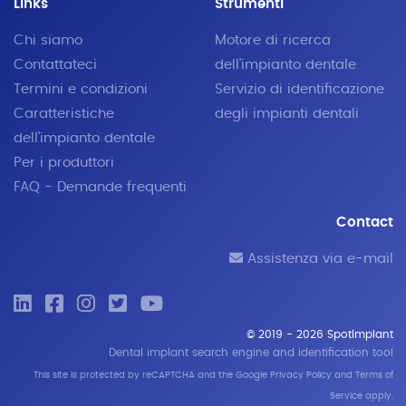
Links
Strumenti
Chi siamo
Motore di ricerca
Contattateci
dell'impianto dentale
Termini e condizioni
Servizio di identificazione
Caratteristiche
degli impianti dentali
BCS MU
dell'impianto dentale
Ihde Dental
®
Per i produttori
FAQ - Demande frequenti
Contact
Assistenza via e-mail
© 2019 - 2026 SpotImplant
Dental implant search engine and identification tool
KOS A
This site is protected by reCAPTCHA and the Google
Privacy Policy
and
Terms of
Ihde Dental
®
Service
apply.