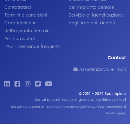
Contattateci
dell'impianto dentale
Termini e condizioni
Servizio di identificazione
Caratteristiche
degli impianti dentali
dell'impianto dentale
Per i produttori
FAQ - Demande frequenti
Contact
Assistenza via e-mail
© 2019 - 2026 SpotImplant
Dental implant search engine and identification tool
This site is protected by reCAPTCHA and the Google
Privacy Policy
and
Terms of
Service
apply.