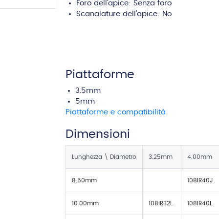
Foro dell'apice:
Senza foro
Scanalature dell'apice:
No
Piattaforme
3.5mm
5mm
Piattaforme e compatibilità
Dimensioni
Lunghezza \ Diametro
3.25mm
4.00mm
8.50mm
108IR40J
10.00mm
108IR32L
108IR40L