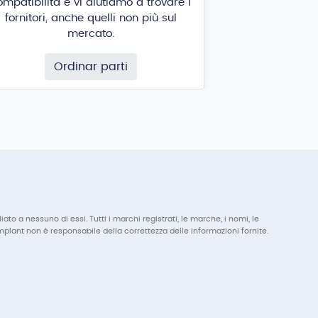
ompatibilità e vi aiutiamo a trovare i
fornitori, anche quelli non più sul
mercato.
Ordinar parti
to a nessuno di essi. Tutti i marchi registrati, le marche, i nomi, le
mplant non è responsabile della correttezza delle informazioni fornite.