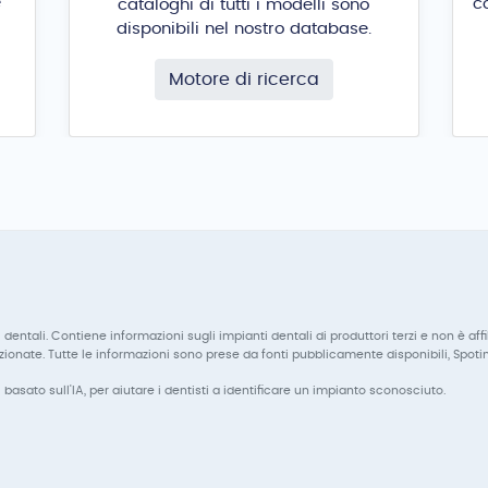
e
c
cataloghi di tutti i modelli sono
disponibili nel nostro database.
Motore di ricerca
tali. Contiene informazioni sugli impianti dentali di produttori terzi e non è affilia
zionate. Tutte le informazioni sono prese da fonti pubblicamente disponibili, Spoti
 basato sull'IA, per aiutare i dentisti a identificare un impianto sconosciuto.