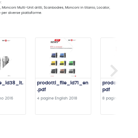
:
 Monconi Multi-Unit dritti, Scanbodies, Monconi in titanio, Locator,
e per diverse piattaforme.
e_id38_it.
prodotti_file_id71_en
prodotti_file_i
.pdf
pdf
ano
2016
4 pagine
English
2018
8 pagine
italiano
2