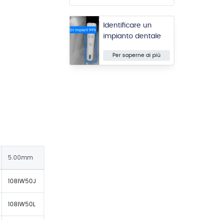
Identificare un
impianto dentale
Per saperne di più
5.00mm
108IW50J
108IW50L