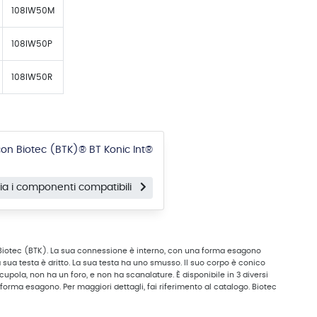
108IW50M
108IW50P
108IW50R
on Biotec (BTK)® BT Konic Int®
lia i componenti compatibili
 Biotec (BTK). La sua connessione è interno, con una forma esagono
a sua testa è dritto. La sua testa ha uno smusso. Il suo corpo è conico
cupola, non ha un foro, e non ha scanalature. È disponibile in 3 diversi
forma esagono. Per maggiori dettagli, fai riferimento al catalogo. Biotec