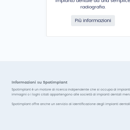
impianto dentale da una semplic
radiografia.
Più informazioni
Informazioni su Spotimplant
Spotimplant è un motore di ricerca indipendente che si occupa di impianti den
immagini o i loghi citati appartengono alle società di impianti dentali men
Spotimplant offre anche un servizio di identificazione degli impianti dentali