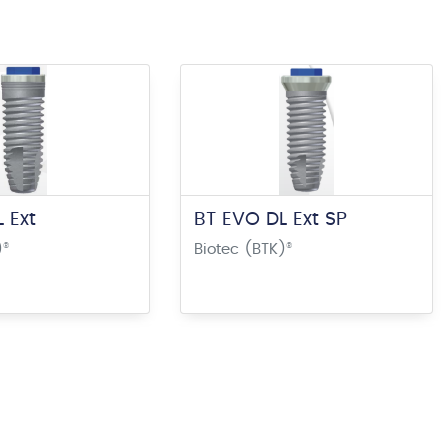
 Ext
BT EVO DL Ext SP
)
®
Biotec (BTK)
®