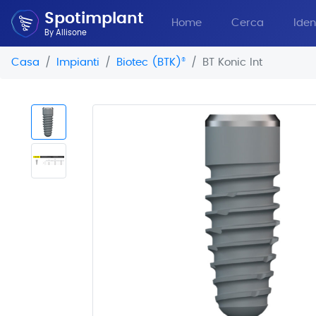
Spotimplant
Home
Cerca
Iden
By Allisone
Casa
Impianti
Biotec (BTK)
®
BT Konic Int