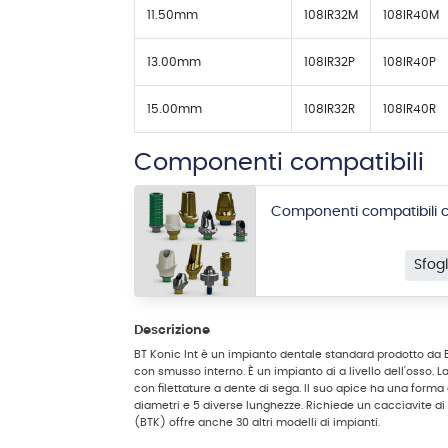
11.50mm
108IR32M
108IR40M
13.00mm
108IR32P
108IR40P
15.00mm
108IR32R
108IR40R
Componenti compatibili
Componenti compatibili c
Sfog
Descrizione
BT Konic Int è un impianto dentale standard prodotto da
con smusso interno. È un impianto di a livello dell'osso. L
con filettature a dente di sega. Il suo apice ha una forma 
diametri e 5 diverse lunghezze. Richiede un cacciavite di 
(BTK) offre anche 30 altri modelli di impianti.