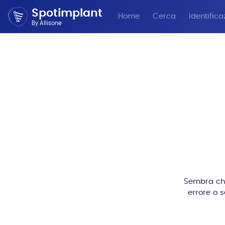
Spotimplant
Home
Cerca
Identifica
By Allisone
Sembra che 
errore o 