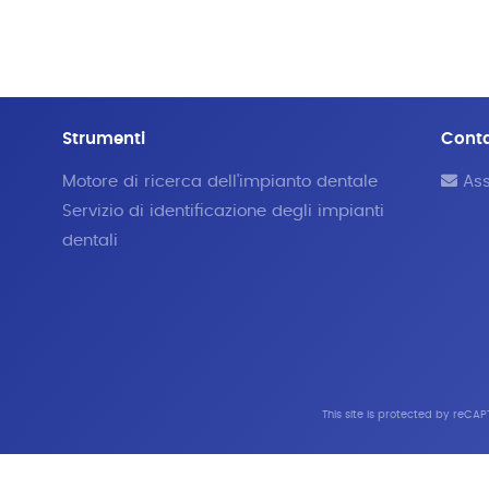
Strumenti
Cont
Motore di ricerca dell'impianto dentale
Ass
Servizio di identificazione degli impianti
dentali
This site is protected by reC