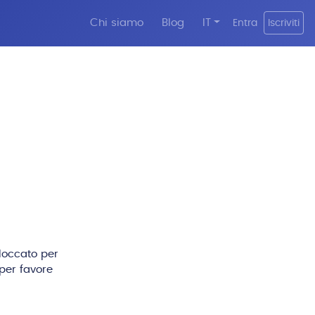
Chi siamo
Blog
IT
Entra
Iscriviti
bloccato per
per favore