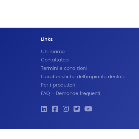
Links
Chi siamo
Contattateci
Termini e condizioni
Caratteristiche dell'impianto dentale
Per i produttori
FAQ - Demande frequenti