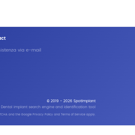
act
istenza via e-mail
© 2019 - 2026 SpotImplant
Dental implant search engine and identification tool
APTCHA and the Google
Privacy Policy
and
Terms of Service
apply.