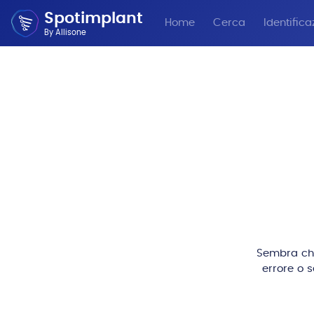
Spotimplant
Home
Cerca
Identifica
By Allisone
Sembra che 
errore o 