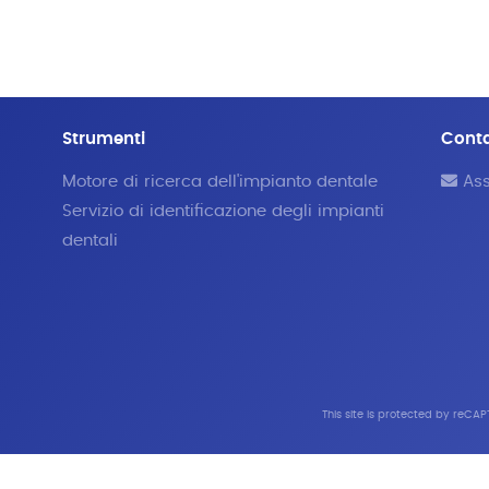
Strumenti
Cont
Motore di ricerca dell'impianto dentale
Ass
Servizio di identificazione degli impianti
dentali
This site is protected by reC