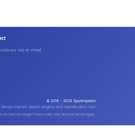
act
istenza via e-mail
© 2019 - 2026 SpotImplant
Dental implant search engine and identification tool
APTCHA and the Google
Privacy Policy
and
Terms of Service
apply.