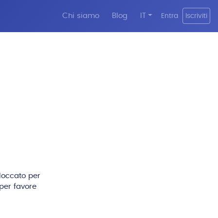
Chi siamo
Blog
IT
Entra
Iscriviti
bloccato per
per favore