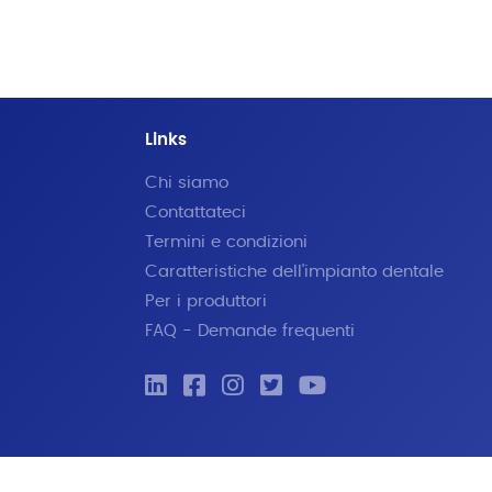
Links
Chi siamo
Contattateci
Termini e condizioni
Caratteristiche dell'impianto dentale
Per i produttori
FAQ - Demande frequenti