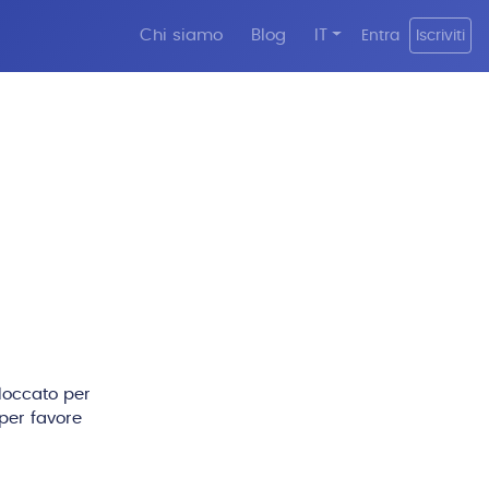
Chi siamo
Blog
IT
Entra
Iscriviti
bloccato per
per favore