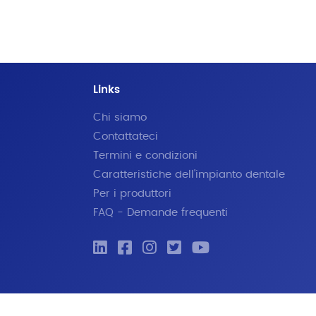
Links
Chi siamo
Contattateci
Termini e condizioni
Caratteristiche dell'impianto dentale
Per i produttori
FAQ - Demande frequenti