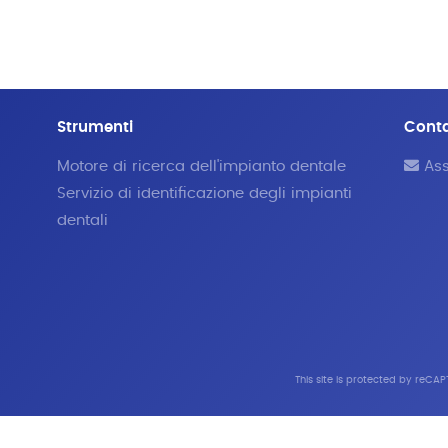
Strumenti
Cont
Motore di ricerca dell'impianto dentale
Ass
Servizio di identificazione degli impianti
dentali
This site is protected by reC