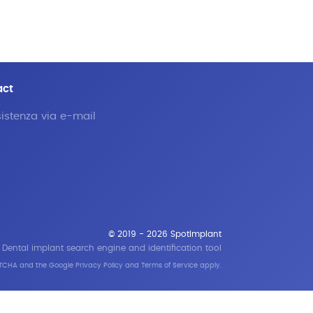
act
istenza via e-mail
© 2019 - 2026 SpotImplant
Dental implant search engine and identification tool
APTCHA and the Google
Privacy Policy
and
Terms of Service
apply.