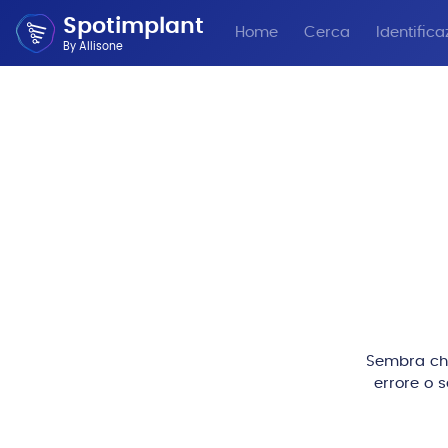
Spotimplant
Home
Cerca
Identifica
By Allisone
Sembra che 
errore o 