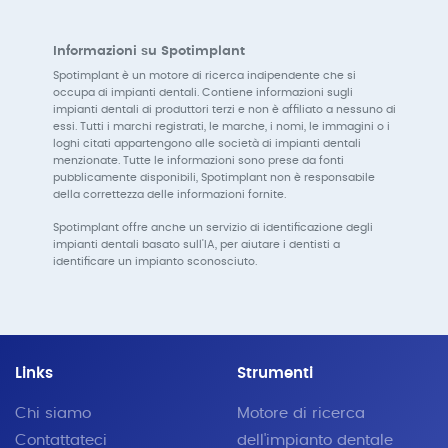
Informazioni su Spotimplant
Spotimplant è un motore di ricerca indipendente che si
occupa di impianti dentali. Contiene informazioni sugli
impianti dentali di produttori terzi e non è affiliato a nessuno di
essi. Tutti i marchi registrati, le marche, i nomi, le immagini o i
loghi citati appartengono alle società di impianti dentali
menzionate. Tutte le informazioni sono prese da fonti
pubblicamente disponibili, Spotimplant non è responsabile
della correttezza delle informazioni fornite.
Spotimplant offre anche un servizio di identificazione degli
impianti dentali basato sull'IA, per aiutare i dentisti a
identificare un impianto sconosciuto.
Links
Strumenti
Chi siamo
Motore di ricerca
Contattateci
dell'impianto dentale