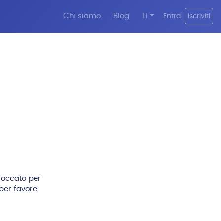
Chi siamo
Blog
IT
Entra
Iscriviti
bloccato per
per favore