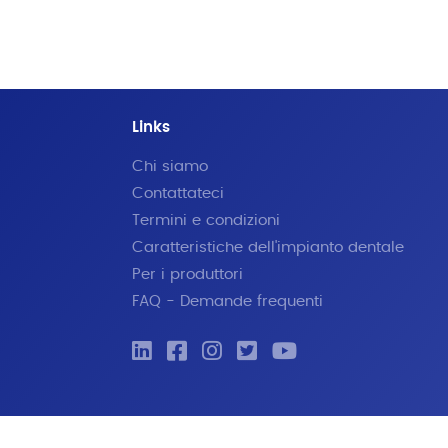
Links
Chi siamo
Contattateci
Termini e condizioni
Caratteristiche dell'impianto dentale
Per i produttori
FAQ - Demande frequenti