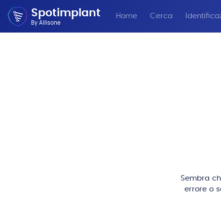
Spotimplant
Home
Cerca
Identifica
By Allisone
Sembra che 
errore o 