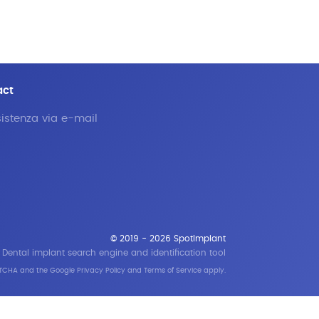
act
istenza via e-mail
© 2019 - 2026 SpotImplant
Dental implant search engine and identification tool
APTCHA and the Google
Privacy Policy
and
Terms of Service
apply.