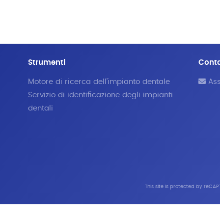
Strumenti
Cont
Motore di ricerca dell'impianto dentale
Ass
Servizio di identificazione degli impianti
dentali
This site is protected by reC