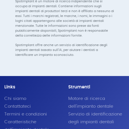
Spotimplant è un motore di ricerca indipendente che si
occupa di impianti dentali. Contiene informazioni sugli
impianti dentali di produttori terzi e non è affiliato a nessuno di
essi. Tutti i marchi registrati, le marche, i nomi, le immagini o i
loghi citati appartengono alle società di impianti dentali
menzionate. Tutte le informazioni sono prese da fonti
pubblicamente disponibili, Spotimplant non è responsabile
della correttezza delle informazioni fornite.
Spotimplant offre anche un servizio di identificazione degli
impianti dentali basato sull'IA, per aiutare i dentisti a
identificare un impianto sconosciuto.
Links
Strumenti
Chi siamo
Motore di ricerca
Contattateci
dell'impianto dentale
Termini e condizioni
Servizio di identificazione
Caratteristiche
degli impianti dentali