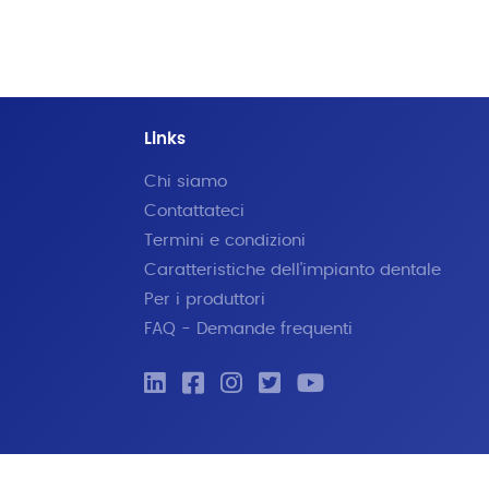
Links
Chi siamo
Contattateci
Termini e condizioni
Caratteristiche dell'impianto dentale
Per i produttori
FAQ - Demande frequenti