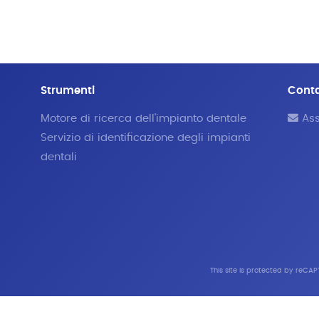
Strumenti
Cont
Motore di ricerca dell'impianto dentale
Ass
Servizio di identificazione degli impianti
dentali
This site is protected by reC