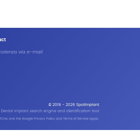
act
istenza via e-mail
© 2019 - 2026 SpotImplant
Dental implant search engine and identification tool
APTCHA and the Google
Privacy Policy
and
Terms of Service
apply.