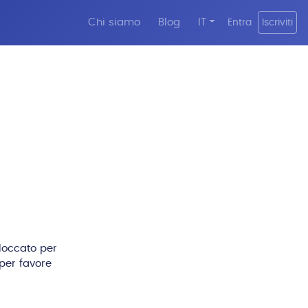
Chi siamo
Blog
IT
Entra
Iscriviti
bloccato per
per favore