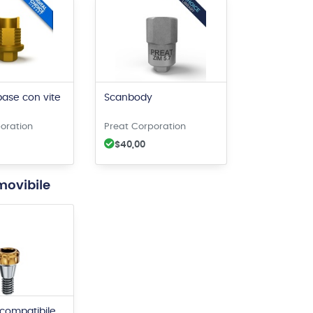
base con vite
Scanbody
oration
Preat Corporation
$40,00
imovibile
compatibile