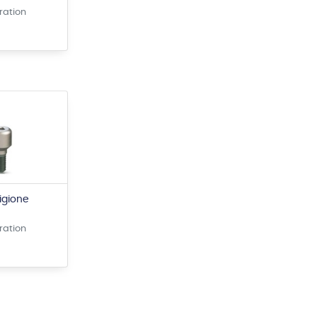
ration
rigione
ration