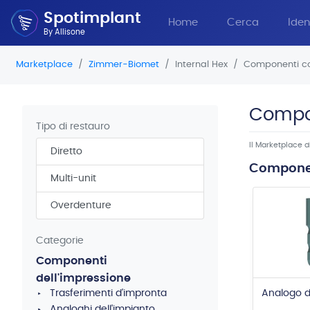
Spotimplant
Home
Cerca
Iden
By Allisone
Marketplace
Zimmer-Biomet
Internal Hex
Componenti co
Compon
Tipo di restauro
Il Marketplace 
Diretto
Componen
Multi-unit
Overdenture
Categorie
Componenti
dell'impressione
Analogo d
Trasferimenti d'impronta
Analoghi dell'impianto