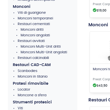
Preat Corp
Monconi
$19,00
Viti di guarigione
Monconi temporanei
Restauri cementati
Monconi
Monconi dritti
Monconi angolati
Restauri avvitati
Monconi Multi-Unit dritti
Monconi Multi-Unit angolati
Restauri calcinabili
Restauri CAD-CAM
Monconi 
Scanbodies
Monconi in titanio
Preat Corp
Protesi rimovibile
$43,50
Locator
Moncone a sfera
Restauri
Strumenti protesici
Viti