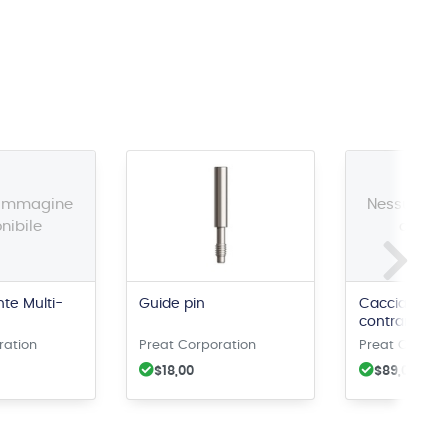
 immagine
Nessuna 
nibile
dispon
nte Multi-
Guide pin
Cacciavite p
contrangolo
da 1.25 mm
ration
Preat Corporation
Preat Corpor
$18,00
$89,00