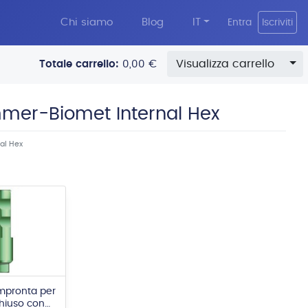
Chi siamo
Blog
IT
Entra
Iscriviti
To
Visualizza carrello
Totale carrello:
0,00 €
mmer-Biomet Internal Hex
al Hex
impronta per
chiuso con