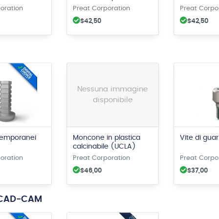
vite
vite
oration
Preat Corporation
Preat Corpo
$42,50
$42,50
Nessuna immagine
disponibile
temporanei
Moncone in plastica
Vite di gua
calcinabile (UCLA)
oration
Preat Corporation
Preat Corpo
$46,00
$37,00
 CAD-CAM