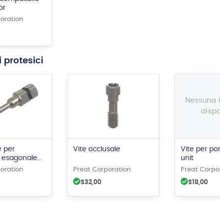
or
oration
 protesici
Nessuna
dispo
e per
Vite occlusale
Vite per po
o esagonale
unit
m
oration
Preat Corporation
Preat Corpo
$32,00
$18,00