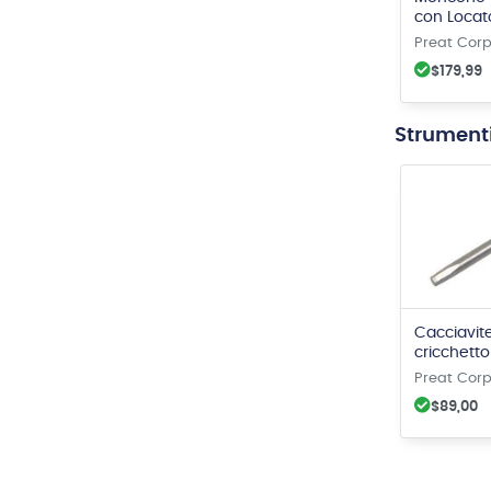
con Locat
Preat Corp
$179,99
Strumenti
Cacciavit
cricchett
da 1.25m
Preat Corp
$89,00