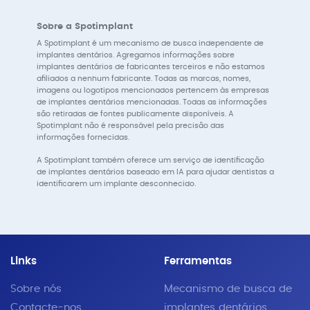
Sobre a Spotimplant
A Spotimplant é um mecanismo de busca independente de
implantes dentários. Agregamos informações sobre
implantes dentários de fabricantes terceiros e não estamos
afiliados a nenhum fabricante. Todas as marcas, nomes,
imagens ou logotipos mencionados pertencem às empresas
de implantes dentários mencionadas. Todas as informações
são retiradas de fontes publicamente disponíveis. A
Spotimplant não é responsável pela precisão das
informações fornecidas.
A Spotimplant também oferece um serviço de identificação
de implantes dentários baseado em IA para ajudar dentistas a
identificarem um implante desconhecido.
Links
Ferramentas
Sobre nós
Mecanismo de busca de
Contacte-nos
implantes dentários