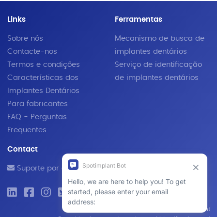
Links
Ferramentas
Sobre nós
Mecanismo de busca de
Contacte-nos
implantes dentários
Termos e condições
Serviço de identificação
Características dos
de implantes dentários
Implantes Dentários
Para fabricantes
FAQ - Perguntas
Frequentes
Contact
Suporte por e-mail
© 2019 - 2026 SpotImplant