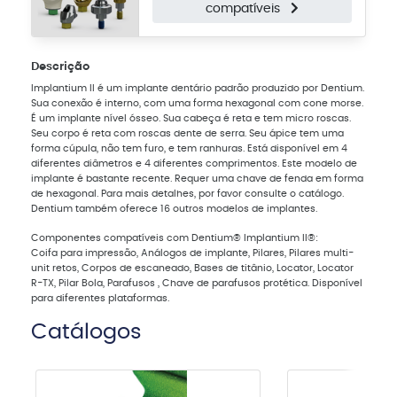
compatíveis
Descrição
Implantium II é um implante dentário padrão produzido por Dentium.
Sua conexão é interno, com uma forma hexagonal com cone morse.
É um implante nível ósseo. Sua cabeça é reta e tem micro roscas.
Seu corpo é reta com roscas dente de serra. Seu ápice tem uma
forma cúpula, não tem furo, e tem ranhuras. Está disponível em 4
diferentes diâmetros e 4 diferentes comprimentos. Este modelo de
implante é bastante recente. Requer uma chave de fenda em forma
de hexagonal. Para mais detalhes, por favor consulte o catálogo.
Dentium também oferece 16 outros modelos de implantes.
Componentes compatíveis com Dentium® Implantium II®:
Coifa para impressão, Análogos de implante, Pilares, Pilares multi-
unit retos, Corpos de escaneado, Bases de titânio, Locator, Locator
R-TX, Pilar Bola, Parafusos , Chave de parafusos protética. Disponível
para diferentes plataformas.
Catálogos