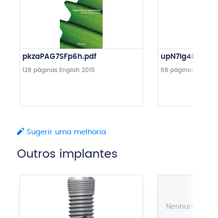
pkzaPAG7SFp6h.pdf
upN7lg404LqDA
128 páginas
English
2015
68 páginas
English
Sugerir uma melhoria
Outros implantes
Nenhuma imag