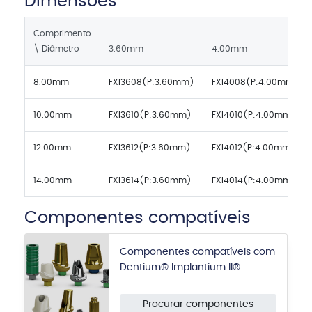
Dimensões
Comprimento
\ Diâmetro
3.60mm
4.00mm
8.00mm
FXI3608(P:3.60mm)
FXI4008(P:4.00mm)
10.00mm
FXI3610(P:3.60mm)
FXI4010(P:4.00mm)
12.00mm
FXI3612(P:3.60mm)
FXI4012(P:4.00mm)
14.00mm
FXI3614(P:3.60mm)
FXI4014(P:4.00mm)
Componentes compatíveis
Componentes compatíveis com
Dentium® Implantium II®
Procurar componentes