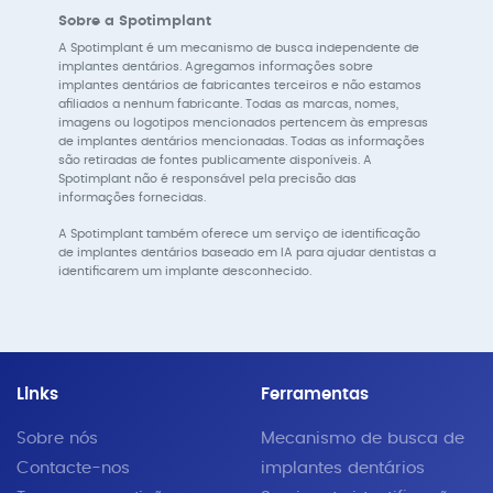
Sobre a Spotimplant
A Spotimplant é um mecanismo de busca independente de
implantes dentários. Agregamos informações sobre
implantes dentários de fabricantes terceiros e não estamos
afiliados a nenhum fabricante. Todas as marcas, nomes,
imagens ou logotipos mencionados pertencem às empresas
de implantes dentários mencionadas. Todas as informações
são retiradas de fontes publicamente disponíveis. A
Spotimplant não é responsável pela precisão das
informações fornecidas.
A Spotimplant também oferece um serviço de identificação
de implantes dentários baseado em IA para ajudar dentistas a
identificarem um implante desconhecido.
Links
Ferramentas
Sobre nós
Mecanismo de busca de
Contacte-nos
implantes dentários