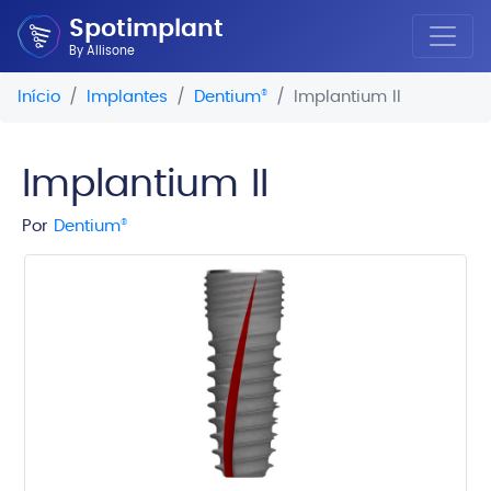
Spotimplant
By Allisone
Início
Implantes
Dentium
®
Implantium II
Implantium II
Por
Dentium
®