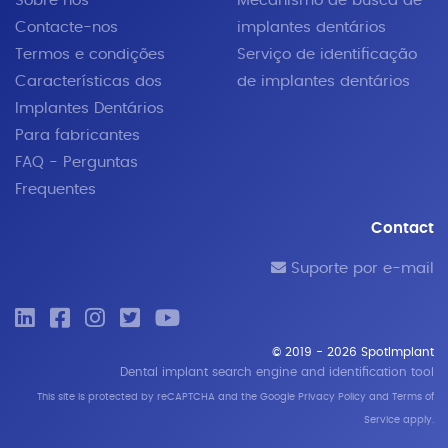
Sobre nós
Mecanismo de busca de
Contacte-nos
implantes dentários
Termos e condições
Serviço de identificação
Características dos
de implantes dentários
Implantes Dentários
Para fabricantes
FAQ - Perguntas
Frequentes
Contact
Suporte por e-mail
© 2019 - 2026 SpotImplant
Dental implant search engine and identification tool
This site is protected by reCAPTCHA and the Google
Privacy Policy
and
Terms of
Service
apply.