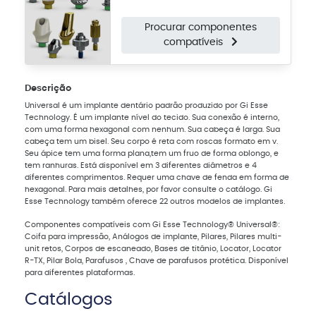
Procurar componentes
compatíveis
Descrição
Universal é um implante dentário padrão produzido por Gi Esse
Technology. É um implante nível do tecido. Sua conexão é interno,
com uma forma hexagonal com nenhum. Sua cabeça é larga. Sua
cabeça tem um bisel. Seu corpo é reta com roscas formato em v.
Seu ápice tem uma forma plana,tem um fruo de forma oblongo, e
tem ranhuras. Está disponível em 3 diferentes diâmetros e 4
diferentes comprimentos. Requer uma chave de fenda em forma de
hexagonal. Para mais detalhes, por favor consulte o catálogo. Gi
Esse Technology também oferece 22 outros modelos de implantes.
Componentes compatíveis com Gi Esse Technology® Universal®:
Coifa para impressão, Análogos de implante, Pilares, Pilares multi-
unit retos, Corpos de escaneado, Bases de titânio, Locator, Locator
R-TX, Pilar Bola, Parafusos , Chave de parafusos protética. Disponível
para diferentes plataformas.
Catálogos