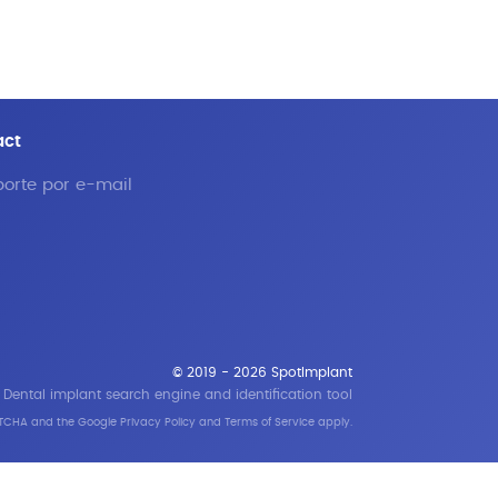
act
orte por e-mail
© 2019 - 2026 SpotImplant
Dental implant search engine and identification tool
APTCHA and the Google
Privacy Policy
and
Terms of Service
apply.