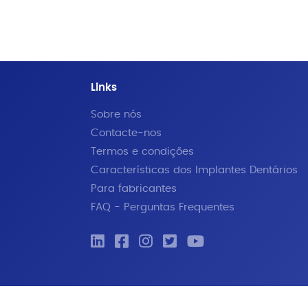
Links
Sobre nós
Contacte-nos
Termos e condições
Características dos Implantes Dentários
Para fabricantes
FAQ - Perguntas Frequentes