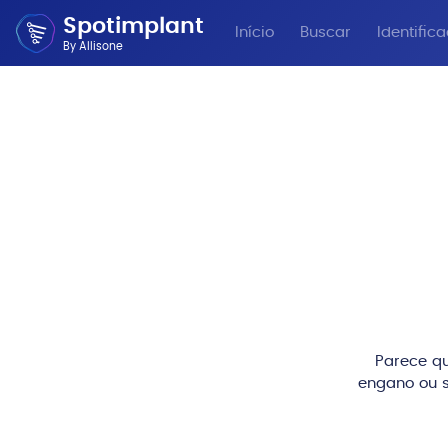
Spotimplant
Início
Buscar
Identific
By Allisone
Parece qu
engano ou s