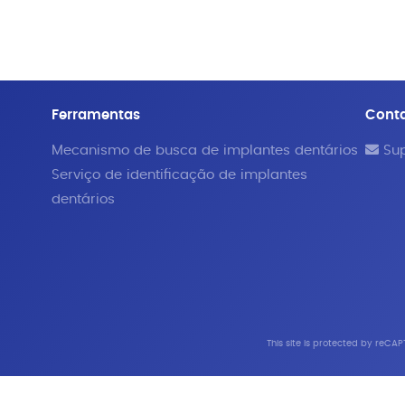
Ferramentas
Cont
Mecanismo de busca de implantes dentários
Sup
Serviço de identificação de implantes
dentários
This site is protected by reC