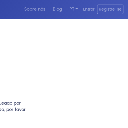
Sobre nós
Blog
PT
Entrar
Registre-se
queado por
o, por favor