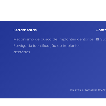
Ferramentas
Cont
Mecanismo de busca de implantes dentários
Sup
Serviço de identificação de implantes
dentários
This site is protected by reC