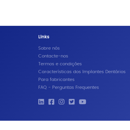
Links
Sobre nós
Contacte-nos
Termos e condições
Características dos Implantes Dentários
Para fabricantes
FAQ - Perguntas Frequentes