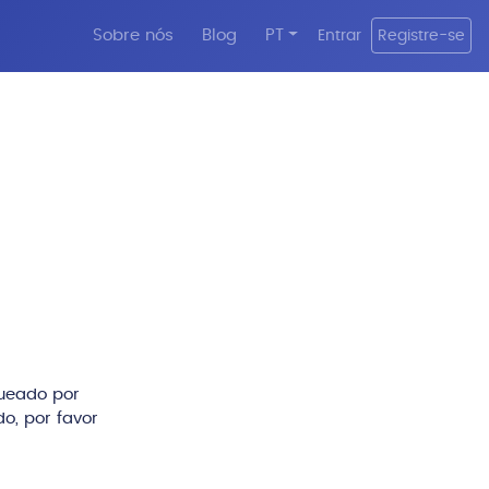
Sobre nós
Blog
PT
Entrar
Registre-se
queado por
o, por favor