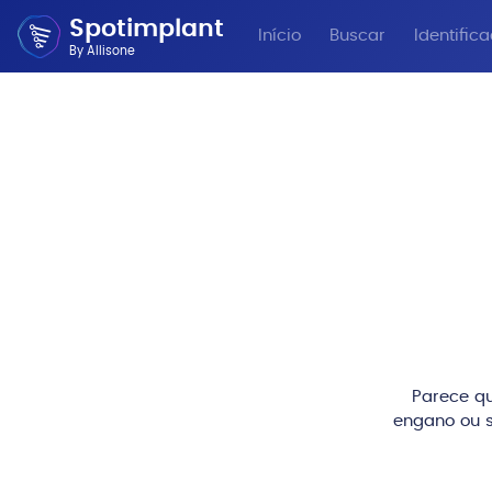
Spotimplant
Início
Buscar
Identific
By Allisone
Parece qu
engano ou s