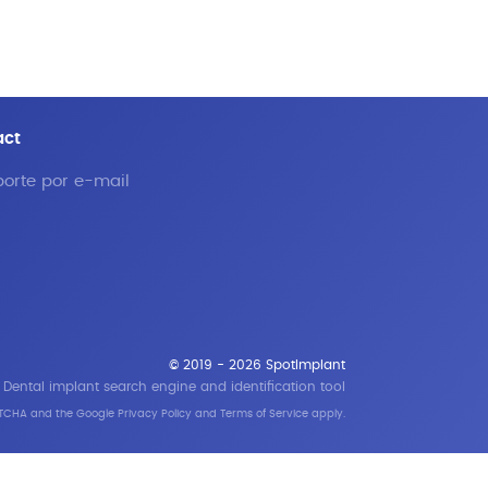
act
orte por e-mail
© 2019 - 2026 SpotImplant
Dental implant search engine and identification tool
APTCHA and the Google
Privacy Policy
and
Terms of Service
apply.