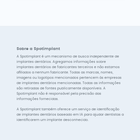
Sobre a Spotimplant
A Spotimplant é um mecanismo de busca independente de
implantes dentários. Agregamos informações sobre
implantes dentários de fabricantes terceiros e não estamos
afiliados a nenhum fabricante. Todas as marcas, nomes,
imagens ou logotipos mencionados pertencem às empresas
de implantes dentários mencionadas. Todas as informações
são retiradas de fontes publicamente disponíveis. A
Spotimplant não é responsável pela precisão das
informações fornecidas.
A Spotimplant também oferece um serviço de identificação
de implantes dentários baseado em IA para ajudar dentistas a
identificarem um implante desconhecido.