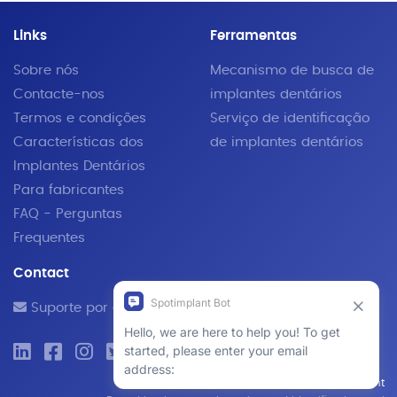
Links
Ferramentas
Sobre nós
Mecanismo de busca de
Contacte-nos
implantes dentários
Termos e condições
Serviço de identificação
Características dos
de implantes dentários
Implantes Dentários
Para fabricantes
FAQ - Perguntas
Frequentes
Contact
Suporte por e-mail
© 2019 - 2026 SpotImplant