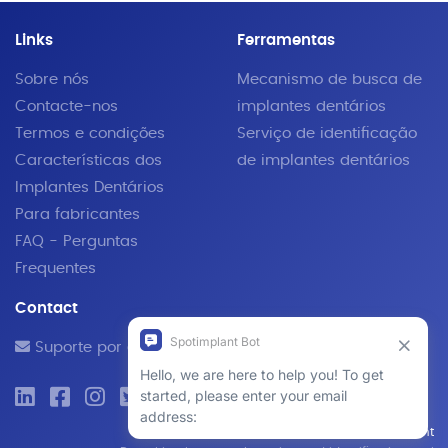
Links
Ferramentas
Sobre nós
Mecanismo de busca de
Contacte-nos
implantes dentários
Termos e condições
Serviço de identificação
Características dos
de implantes dentários
Implantes Dentários
Para fabricantes
FAQ - Perguntas
Frequentes
Contact
Suporte por e-mail
© 2019 - 2026 SpotImplant