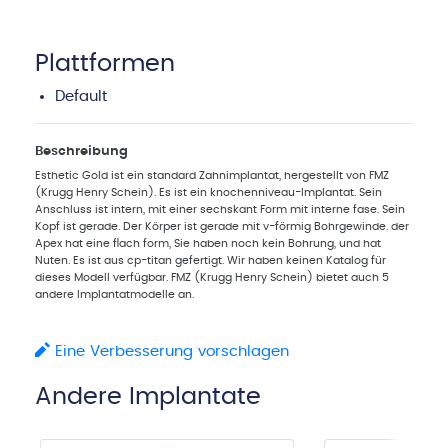
Plattformen
Default
Beschreibung
Esthetic Gold ist ein standard Zahnimplantat, hergestellt von FMZ
(Krugg Henry Schein). Es ist ein knochenniveau-Implantat. Sein
Anschluss ist intern, mit einer sechskant Form mit interne fase. Sein
Kopf ist gerade. Der Körper ist gerade mit v-förmig Bohrgewinde. der
Apex hat eine flach form, Sie haben noch kein Bohrung, und hat
Nuten. Es ist aus cp-titan gefertigt. Wir haben keinen Katalog für
dieses Modell verfügbar. FMZ (Krugg Henry Schein) bietet auch 5
andere Implantatmodelle an.
Eine Verbesserung vorschlagen
Andere Implantate