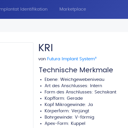
Implantat Identifikation
Marketplace
KRI
von
Futura Implant System
®
Technische Merkmale
Ebene:
Weichgewebeniveau
Art des Anschlusses:
Intern
Form des Anschlusses: Sechskant
Kopfform:
Gerade
Kopf Mikrogewinde: Ja
Körperform:
Verjüngt
Bohrgewinde:
V-förmig
Apex-Form:
Kuppel