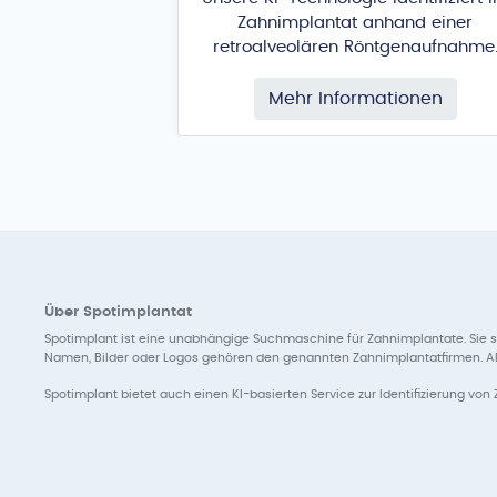
Zahnimplantat anhand einer
retroalveolären Röntgenaufnahme
Mehr Informationen
Über Spotimplantat
Spotimplant ist eine unabhängige Suchmaschine für Zahnimplantate. Sie s
Namen, Bilder oder Logos gehören den genannten Zahnimplantatfirmen. Alle 
Spotimplant bietet auch einen KI-basierten Service zur Identifizierung von 