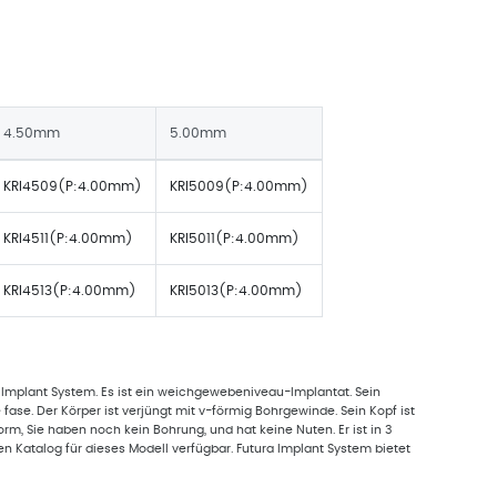
4.50mm
5.00mm
KRI4509(P:4.00mm)
KRI5009(P:4.00mm)
KRI4511(P:4.00mm)
KRI5011(P:4.00mm)
KRI4513(P:4.00mm)
KRI5013(P:4.00mm)
ra Implant System. Es ist ein weichgewebeniveau-Implantat. Sein
 fase. Der Körper ist verjüngt mit v-förmig Bohrgewinde. Sein Kopf ist
rm, Sie haben noch kein Bohrung, und hat keine Nuten. Er ist in 3
 Katalog für dieses Modell verfügbar. Futura Implant System bietet