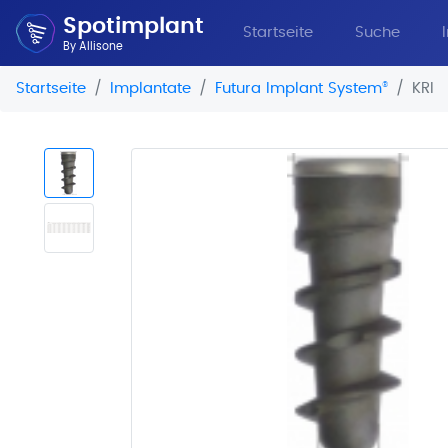
Spotimplant
Startseite
Suche
By Allisone
Startseite
Implantate
Futura Implant System
®
KRI