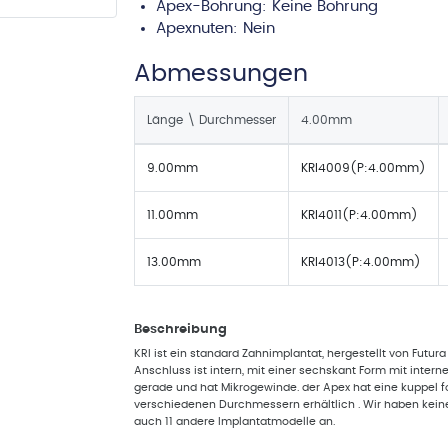
Apex-Bohrung:
Keine Bohrung
Apexnuten:
Nein
Abmessungen
Länge \ Durchmesser
4.00mm
9.00mm
KRI4009(P:4.00mm)
11.00mm
KRI4011(P:4.00mm)
13.00mm
KRI4013(P:4.00mm)
Beschreibung
KRI ist ein standard Zahnimplantat, hergestellt von Futu
Anschluss ist intern, mit einer sechskant Form mit interne
gerade und hat Mikrogewinde. der Apex hat eine kuppel fo
verschiedenen Durchmessern erhältlich . Wir haben keinen
auch 11 andere Implantatmodelle an.