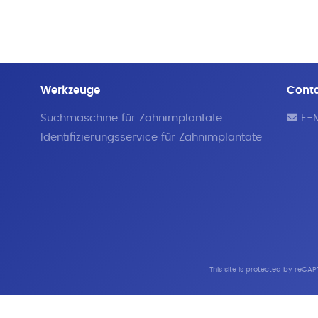
Werkzeuge
Cont
Suchmaschine für Zahnimplantate
E-M
Identifizierungsservice für Zahnimplantate
This site is protected by reC