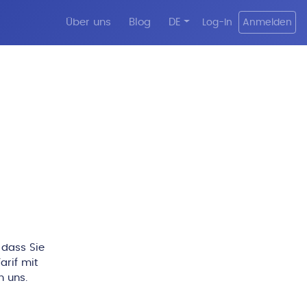
Über uns
Blog
DE
Log-In
Anmelden
 dass Sie
arif mit
n uns.