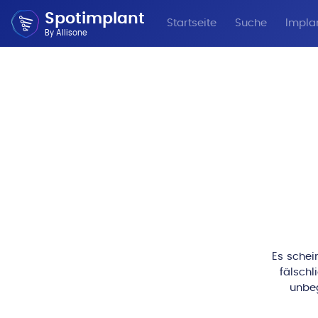
Spotimplant
Startseite
Suche
Implan
By Allisone
Es schei
fälschl
unbeg