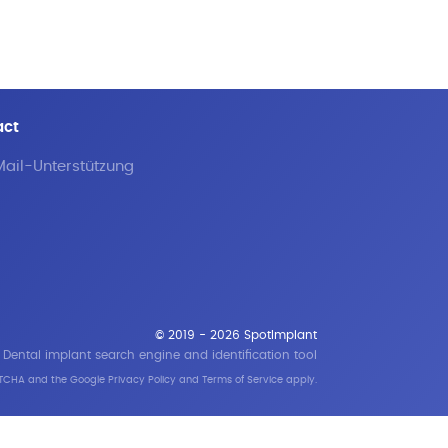
act
ail-Unterstützung
© 2019 - 2026 SpotImplant
Dental implant search engine and identification tool
APTCHA and the Google
Privacy Policy
and
Terms of Service
apply.