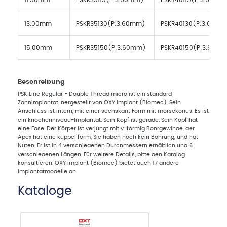
11.50mm
PSKR35115(P:3.60mm)
PSKR40115(P:3.60mm
13.00mm
PSKR35130(P:3.60mm)
PSKR40130(P:3.60mm
15.00mm
PSKR35150(P:3.60mm)
PSKR40150(P:3.60m
Beschreibung
PSK Line Regular - Double Thread micro ist ein standard
Zahnimplantat, hergestellt von OXY implant (Biomec). Sein
Anschluss ist intern, mit einer sechskant Form mit morsekonus. Es ist
ein knochenniveau-Implantat. Sein Kopf ist gerade. Sein Kopf hat
eine Fase. Der Körper ist verjüngt mit v-förmig Bohrgewinde. der
Apex hat eine kuppel form, Sie haben noch kein Bohrung, und hat
Nuten. Er ist in 4 verschiedenen Durchmessern erhältlich und 6
verschiedenen Längen. Für weitere Details, bitte den Katalog
konsultieren. OXY implant (Biomec) bietet auch 17 andere
Implantatmodelle an.
Kataloge