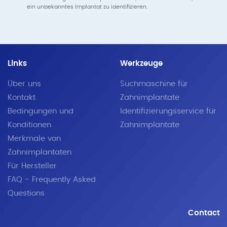
ein unbekanntes Implantat zu identifizieren.
Links
Werkzeuge
Über uns
Suchmaschine für
Kontakt
Zahnimplantate
Bedingungen und
Identifizierungsservice für
Konditionen
Zahnimplantate
Merkmale von
Zahnimplantaten
Für Hersteller
FAQ - Frequently Asked
Questions
Contact