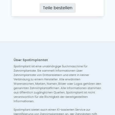
Teile bestellen
Über Spotimplantat
Spotimplant ist eine unabhängige Suchmaschine für
Zahnimplantate. Sie sammelt Informationen über
Zahnimplantate von Drittanbietern und steht in keiner
Verbindung zu einem Hersteller. Alle erwähnten
Warenzeichen, Marken, Namen, Bilder oder Logos gehören den
genannten Zahnimplantatfirmen. Alle Informationen stammen
aus öffentlich zugänglichen Quellen, Spotimplant ist nicht
verantwortlich für die Richtigkeit der bereitgestellten
Informationen.
Spotimplant bietet auch einen KI-basierten Service zur
Identifizierung von Zahnimplantaten an, der Zahnärzten hilft,