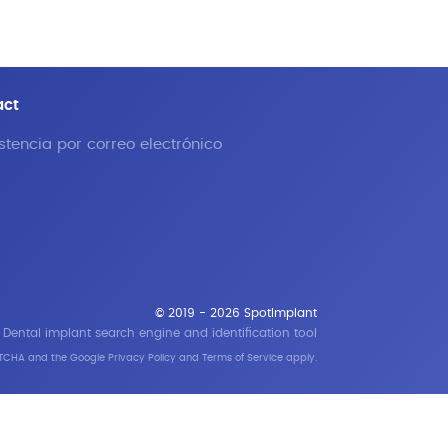
act
stencia por correo electrónico
© 2019 - 2026 SpotImplant
Dental implant search engine and identification tool
APTCHA and the Google
Privacy Policy
and
Terms of Service
apply.