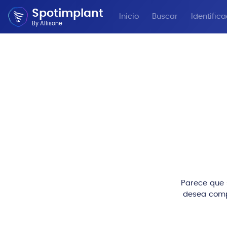
Spotimplant
Inicio
Buscar
Identific
By Allisone
Parece que s
desea comp