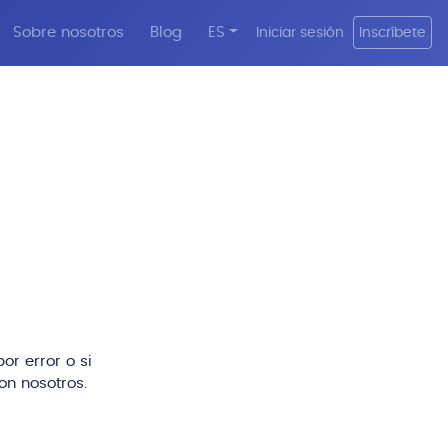
Sobre nosotros
Blog
ES
Iniciar sesión
Inscríbete
or error o si
n nosotros.