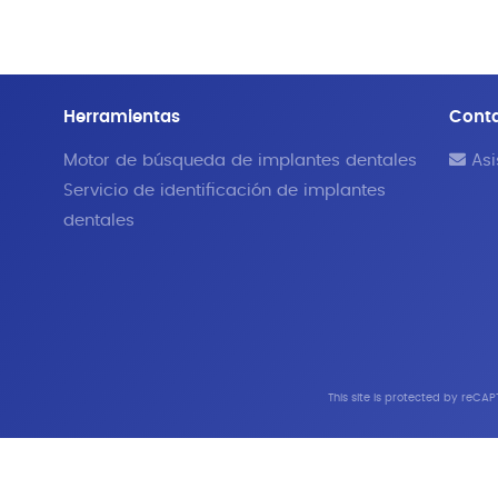
Herramientas
Cont
Motor de búsqueda de implantes dentales
Asi
Servicio de identificación de implantes
dentales
This site is protected by reC