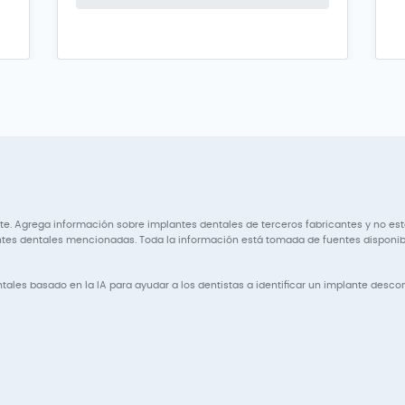
. Agrega información sobre implantes dentales de terceros fabricantes y no está
s dentales mencionadas. Toda la información está tomada de fuentes disponible
tales basado en la IA para ayudar a los dentistas a identificar un implante desco