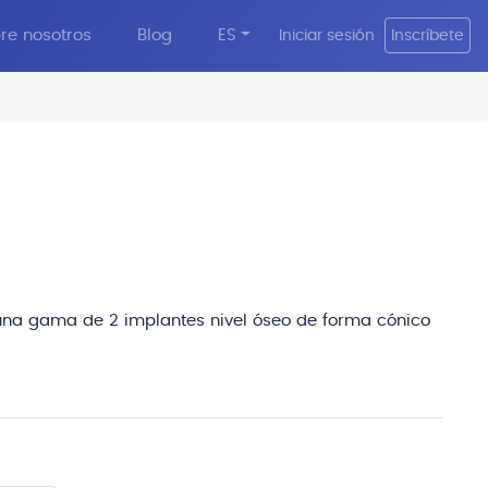
re nosotros
Blog
ES
Iniciar sesión
Inscríbete
edit
 una gama de 2 implantes nivel óseo de forma cónico