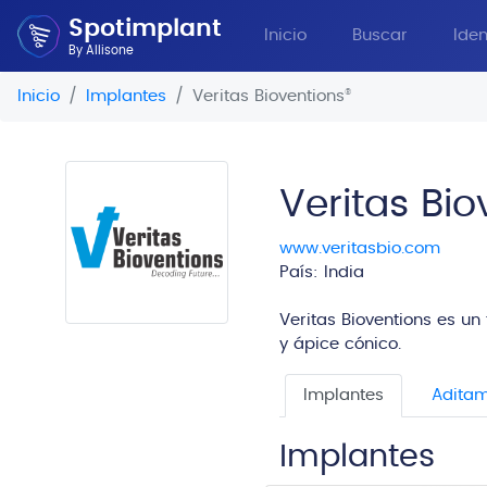
Spotimplant
Inicio
Buscar
Iden
By Allisone
Inicio
Implantes
Veritas Bioventions
®
Veritas Bio
www.veritasbio.com
País: India
Veritas Bioventions es u
y ápice cónico.
Implantes
Aditam
Implantes