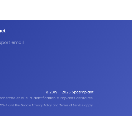
act
port email
© 2019 - 2026 SpotImplant
cherche et outil d'identification d'implants dentaires.
APTCHA and the Google
Privacy Policy
and
Terms of Service
apply.