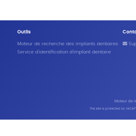
Outils
Cont
Moteur de recherche des implants dentaires
Sup
Service d'identification d'implant dentaire
Moteur de re
This site is protected by reC