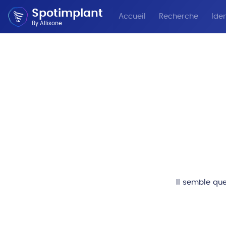
Spotimplant
Accueil
Recherche
Iden
By Allisone
Il semble que