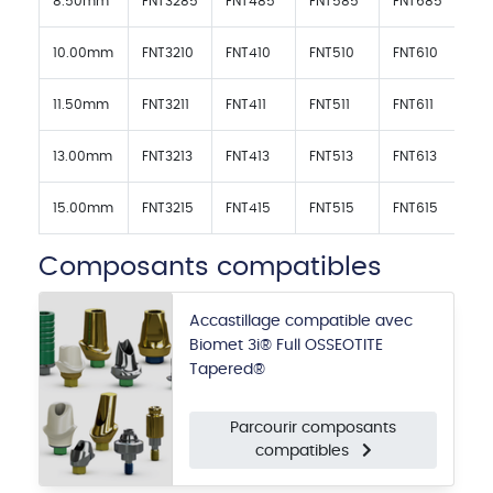
8.50mm
FNT3285
FNT485
FNT585
FNT685
10.00mm
FNT3210
FNT410
FNT510
FNT610
11.50mm
FNT3211
FNT411
FNT511
FNT611
13.00mm
FNT3213
FNT413
FNT513
FNT613
15.00mm
FNT3215
FNT415
FNT515
FNT615
Composants compatibles
Accastillage compatible avec
Biomet 3i® Full OSSEOTITE
Tapered®
Parcourir composants
compatibles