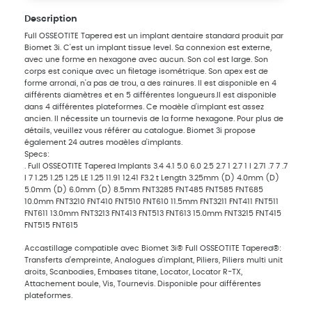
Description
Full OSSEOTITE Tapered est un implant dentaire standard produit par
Biomet 3i. C'est un implant tissue level. Sa connexion est externe,
avec une forme en hexagone avec aucun. Son col est large. Son
corps est conique avec un filetage isométrique. Son apex est de
forme arrondi, n'a pas de trou, a des rainures. Il est disponible en 4
différents diamètres et en 5 différentes longueurs.Il est disponible
dans 4 différentes plateformes. Ce modèle d'implant est assez
ancien. Il nécessite un tournevis de la forme hexagone. Pour plus de
détails, veuillez vous référer au catalogue. Biomet 3i propose
également 24 autres modèles d'implants.
Specs:
. Full OSSEOTITE Tapered Implants 3.4 4.1 5.0 6.0 2.5 2.7 1 2.7 1 I 2.71 .7 7 .7
I 7 1.25 1.25 1.25 LE 1.25 11.91 12.41 F3.2 t Length 3.25mm (D) 4.0mm (D)
5.0mm (D) 6.0mm (D) 8.5mm FNT3285 FNT485 FNT585 FNT685
10.0mm FNT3210 FNT410 FNT510 FNT610 11.5mm FNT3211 FNT411 FNT511
FNT611 13.0mm FNT3213 FNT413 FNT513 FNT613 15.0mm FNT3215 FNT415
FNT515 FNT615
Accastillage compatible avec Biomet 3i® Full OSSEOTITE Tapered®:
Transferts d’empreinte, Analogues d'implant, Piliers, Piliers multi unit
droits, Scanbodies, Embases titane, Locator, Locator R-TX,
Attachement boule, Vis, Tournevis. Disponible pour différentes
plateformes.