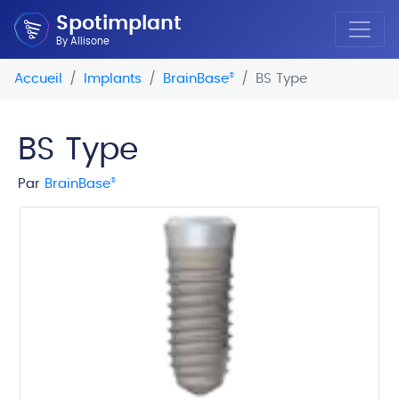
Spotimplant
By Allisone
Accueil
Implants
BrainBase
®
BS Type
BS Type
Par
BrainBase
®