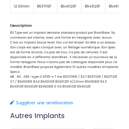
12.00mm
BS3711SF
BS4012SF
BS4312SF
BS4612SF
Description
BS Type est un implant dentaire standard produit par BrainBase. Sa
connexion est interne, avec une forme en hexagone avec aucun.
C'est un implant tissue level. Son col est évasé. Sa tête a un biseau.
Son corps est apex conique avec un filetage isométrique. Son apex
est de forme arrondi, n'a pas de trou, n'a pas de rainures. Il est
disponible en 4 différents diamètres . Il nécessite un tournevis de la
forme hexagone. Nous n'avons pas de catalogue disponible pour ce
modèle. BrainBase propose également 10 autres modèles d'implants.
Specs:
ME : BS : ABS -type CAP35-s T the BS3708Sf / $3.7 BS3710Sf / BS3712Sf
3.7 / BS4008Sf $4.0 BS4010Sf BS4012Sf 4/2.0mm BS4308Sf $4.3
BS4310Sf BS4312Sf BS4608Sf 0 4.6 BS4610Sf BS4612Sf
Suggérer une amélioration
Autres Implants