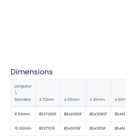
Dimensions
Longueur
\
Diamètre
3.70mm
4.00mm
4.30mm
4.60mm
8.00mm
BS3708SF
BS4008SF
BS4308SF
BS4608SF
10.00mm
BS3710SF
BS4010SF
BS4310SF
BS4610SF