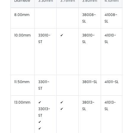
Diamètre
3.30mm
3.75mm
3.80mm
4.10mm
4.
8.00mm
38008-
41008-
450
SL
SL
10.00mm
33010-
✔
38010-
41010-
✔
ST
SL
SL
✔
✔
✔
450
SL
11.50mm
33011-
38011-SL
41011-SL
450
ST
13.00mm
✔
✔
38013-
41013-
450
33013-
✔
SL
SL
SL
ST
✔
✔