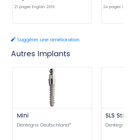
21 pages
English
2019
24 pages
English
2
Suggérer une amélioration
Autres Implants
Mini
SLS Straigh
Dentegris Deutschland
®
Dentegris Deu