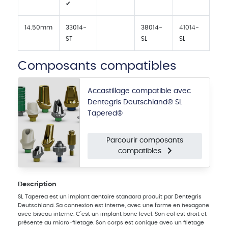
✔
14.50mm
33014-
38014-
41014-
450
ST
SL
SL
SL
Composants compatibles
Accastillage compatible avec
Dentegris Deutschland® SL
Tapered®
Parcourir composants
compatibles
Description
SL Tapered est un implant dentaire standard produit par Dentegris
Deutschland. Sa connexion est interne, avec une forme en hexagone
avec biseau interne. C'est un implant bone level. Son col est droit et
présente du micro-filetage. Son corps est conique avec un filetage