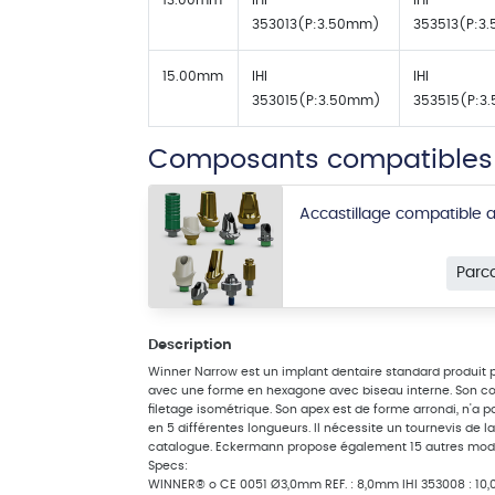
13.00mm
IHI
IHI
353013(P:3.50mm)
353513(P:3
15.00mm
IHI
IHI
353015(P:3.50mm)
353515(P:3
Composants compatibles
Accastillage compatible
Parc
Description
Winner Narrow est un implant dentaire standard produit p
avec une forme en hexagone avec biseau interne. Son col 
filetage isométrique. Son apex est de forme arrondi, n'a pa
en 5 différentes longueurs. Il nécessite un tournevis de l
catalogue. Eckermann propose également 15 autres modè
Specs:
WINNER® o CE 0051 Ø3,0mm REF. : 8,0mm IHI 353008 : 10,0 