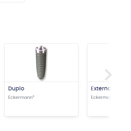
Duplo
External Hex
Eckermann
®
Eckermann
®