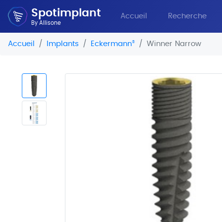
Spotimplant
Accueil
Recherche
By Allisone
Accueil
Implants
Eckermann
®
Winner Narrow