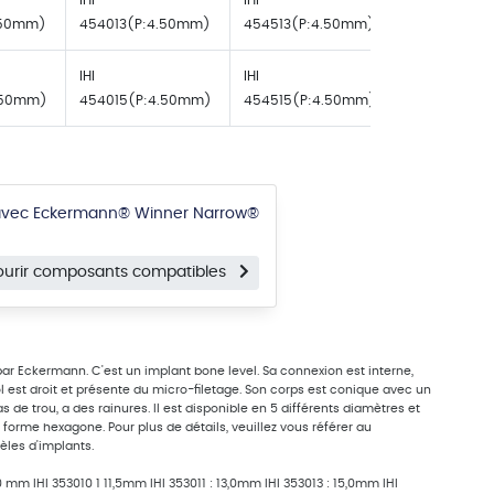
IHI
IHI
IHI
.50mm)
454013(P:4.50mm)
454513(P:4.50mm)
455013(P:4
IHI
IHI
IHI
.50mm)
454015(P:4.50mm)
454515(P:4.50mm)
455015(P:4
 avec Eckermann® Winner Narrow®
ourir composants compatibles
ar Eckermann. C'est un implant bone level. Sa connexion est interne,
est droit et présente du micro-filetage. Son corps est conique avec un
s de trou, a des rainures. Il est disponible en 5 différents diamètres et
a forme hexagone. Pour plus de détails, veuillez vous référer au
les d'implants.
mm IHI 353010 1 11,5mm IHI 353011 : 13,0mm IHI 353013 : 15,0mm IHI