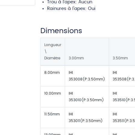
Trou à l'apex:
Aucun
Rainures à l'apex:
Oui
Dimensions
Longueur
\
Diamètre
3.00mm
3.50mm
8.00mm
IHI
IHI
353008(P:3.50mm)
353508(P:
10.00mm
IHI
IHI
353010(P:3.50mm)
353510(P:3
11.50mm
IHI
IHI
353011(P:3.50mm)
353511(P:3