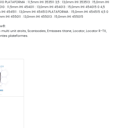
10 PLATAFORMA : 11,5mm IHI 353511 3,5 : 13,0mm IHI 353513 : 15,0mm IHI
0 : 11,5mm IHI 454011 : 13,0mm IHI 454013 : 15,0mm IHI 454015 0 4,5
 IHI 454511 : 13,0mm IHI 454513 PLATAFORMA : 15,0mm IHI 454515 4,5 0
mm IHI 455011 : 13,0mm IHI 455013 : 15,0mm IHI 455015
ow®:
rs multi unit droits, Scanbodies, Embases titane, Locator, Locator R-TX,
entes plateformes.