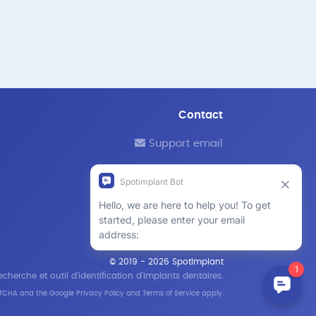
Contact
Support email
© 2019 - 2026 SpotImplant
cherche et outil d'identification d'implants dentaires.
APTCHA and the Google
Privacy Policy
and
Terms of Service
apply.