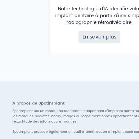
Notre technologie d'IA identifie votr
implant dentaire à partir d'une simp
radiographie rétroalvéolaire.
En savoir plus
À propos de Spotimplant
Spotimplant est un moteur de recherche indépendant d'implants dentaires
les marques, sociétés, noms, images ou logos mentionnés appartiennent au
l'exactitude des informations fournies.
Spotimplant propose également un outil d'identification d'implant basé sur l'