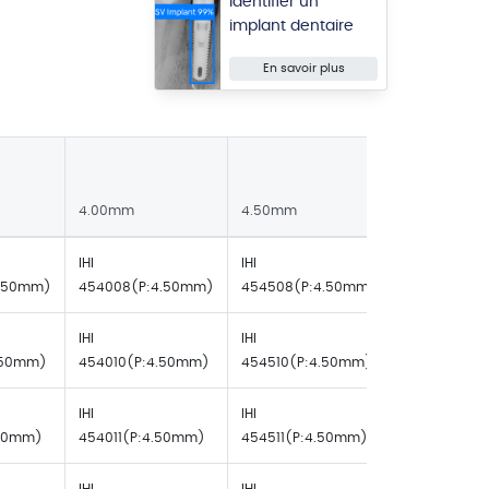
Identifier un
implant dentaire
En savoir plus
4.00mm
4.50mm
5.00mm
IHI
IHI
IHI
3.50mm)
454008(P:4.50mm)
454508(P:4.50mm)
455008(P:4
IHI
IHI
IHI
.50mm)
454010(P:4.50mm)
454510(P:4.50mm)
455010(P:4
IHI
IHI
IHI
.50mm)
454011(P:4.50mm)
454511(P:4.50mm)
455011(P:4