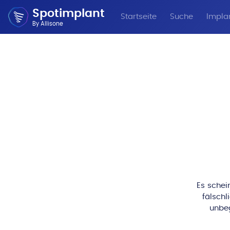
Spotimplant
Startseite
Suche
Implan
By Allisone
Es schei
fälschl
unbeg