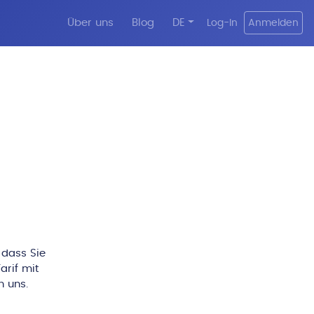
Über uns
Blog
DE
Log-In
Anmelden
 dass Sie
arif mit
n uns.