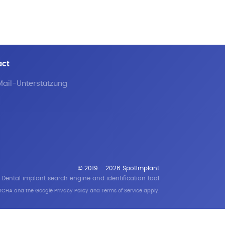
act
ail-Unterstützung
© 2019 - 2026 SpotImplant
Dental implant search engine and identification tool
APTCHA and the Google
Privacy Policy
and
Terms of Service
apply.