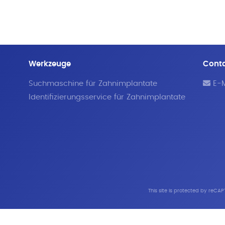
Werkzeuge
Cont
Suchmaschine für Zahnimplantate
E-M
Identifizierungsservice für Zahnimplantate
This site is protected by reC