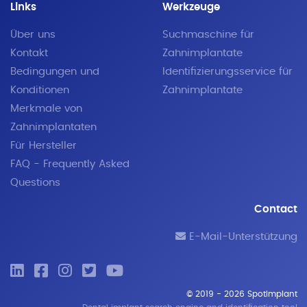
Links
Werkzeuge
Über uns
Suchmaschine für
Kontakt
Zahnimplantate
Bedingungen und
Identifizierungsservice für
Konditionen
Zahnimplantate
I1 Wide Platform
Merkmale von
Zahnimplantaten
AB Dental Devices
®
Für Hersteller
FAQ - Frequently Asked
Questions
Contact
E-Mail-Unterstützung
I2
© 2019 - 2026 SpotImplant