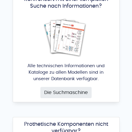
3P IMPLAFAVOURITE
®
Suche nach Informationen?
Alle technischen Informationen und
I10
Kataloge zu allen Modellen sind in
unserer Datenbank verfügbar.
AB Dental Devices
®
Die Suchmaschine
Prothetische Komponenten nicht
verfügbar?