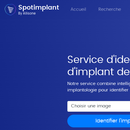
Spotimplant
Accueil
Recherche
By Allisone
Service d'ide
d'implant de
Notre service combine intellig
implantologie pour identifier
Choisir une image
Identifier l'im